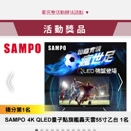
看完整活動辦法請點 ▼
活動獎品
〈