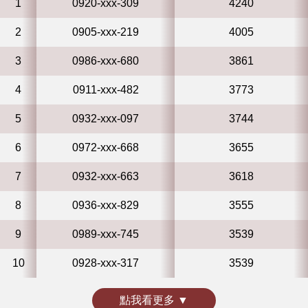
1
0920-xxx-309
4240
2
0905-xxx-219
4005
3
0986-xxx-680
3861
4
0911-xxx-482
3773
5
0932-xxx-097
3744
6
0972-xxx-668
3655
7
0932-xxx-663
3618
8
0936-xxx-829
3555
9
0989-xxx-745
3539
10
0928-xxx-317
3539
點我看更多 ▼